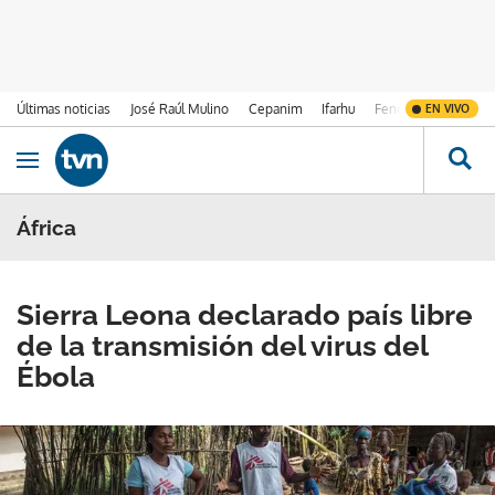
Últimas noticias
José Raúl Mulino
Cepanim
Ifarhu
Fenómeno de El Ni
EN VIVO
Ir al contenido
Obrir navegació
África
Sierra Leona declarado país libre
de la transmisión del virus del
Ébola