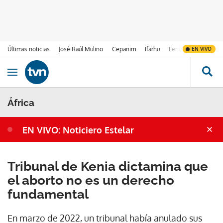
Últimas noticias
José Raúl Mulino
Cepanim
Ifarhu
Fenómeno de El Ni
EN VIVO
Ir al contenido
Obrir navegació
África
EN VIVO: Noticiero Estelar
Tribunal de Kenia dictamina que
el aborto no es un derecho
fundamental
En marzo de 2022, un tribunal había anulado sus