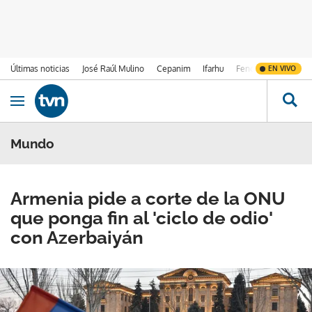
Últimas noticias
José Raúl Mulino
Cepanim
Ifarhu
Fenómeno de El Ni
EN VIVO
Ir al contenido
Obrir navegació
Mundo
Armenia pide a corte de la ONU
que ponga fin al 'ciclo de odio'
con Azerbaiyán