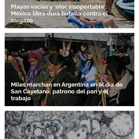
Playas vacías y ‘olor insoportable’:
México libra dura batalla contra el
sargazo
Miles marchan en Argentina en el día de
San Cayetano, patrono del pan y el
trabajo