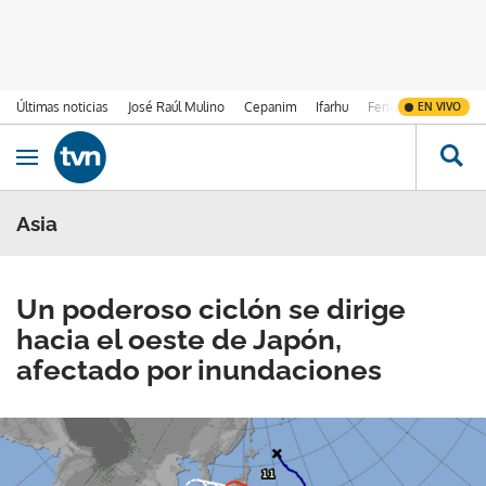
Últimas noticias
José Raúl Mulino
Cepanim
Ifarhu
Fenómeno de El Ni
EN VIVO
Ir al contenido
Obrir navegació
Asia
Un poderoso ciclón se dirige
hacia el oeste de Japón,
afectado por inundaciones