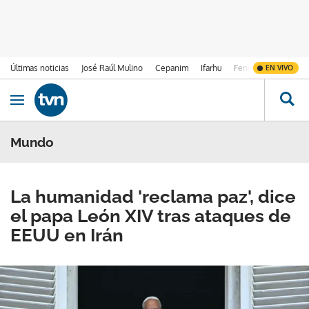
Últimas noticias
José Raúl Mulino
Cepanim
Ifarhu
Fenómeno de El Ni
EN VIVO
Ir al contenido
Obrir navegació
Mundo
La humanidad 'reclama paz', dice
el papa León XIV tras ataques de
EEUU en Irán