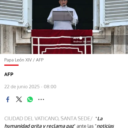
Papa León XIV
/
AFP
AFP
22 de junio 2025 - 08:00
CIUDAD DEL VATICANO, SANTA SEDE/
"
La
humanidad grita y reclama paz
" ante las "
noticias