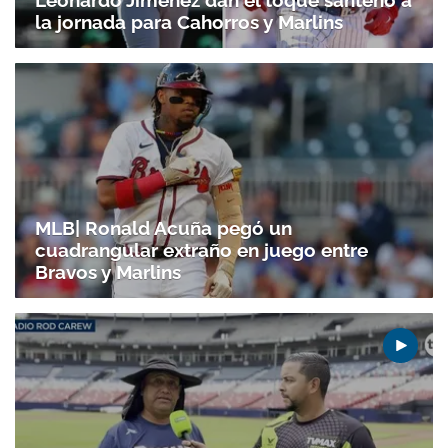
la jornada para Cahorros y Marlins
MLB| Ronald Acuña pegó un
cuadrangular extraño en juego entre
Bravos y Marlins