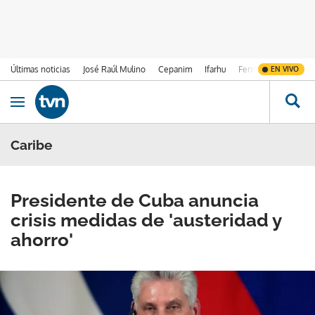
Últimas noticias
José Raúl Mulino
Cepanim
Ifarhu
Fenómeno de El Ni
EN VIVO
Ir al contenido
Obrir navegació
Caribe
Presidente de Cuba anuncia
crisis medidas de 'austeridad y
ahorro'