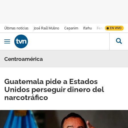
Últimas noticias
José Raúl Mulino
Cepanim
Ifarhu
Fenómeno de El Ni
EN VIVO
Ir al contenido
Obrir navegació
Centroamérica
Guatemala pide a Estados
Unidos perseguir dinero del
narcotráfico