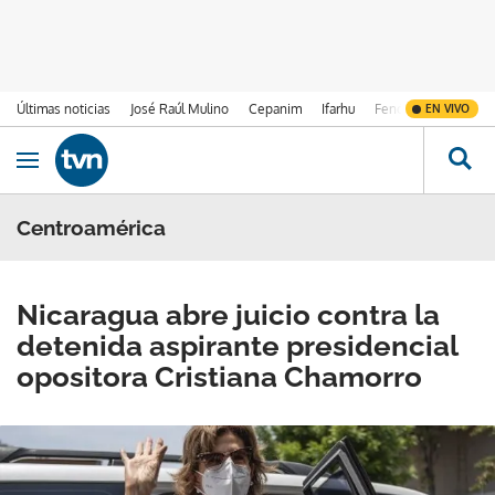
Últimas noticias
José Raúl Mulino
Cepanim
Ifarhu
Fenómeno de El Ni
EN VIVO
Ir al contenido
Obrir navegació
Centroamérica
Nicaragua abre juicio contra la
detenida aspirante presidencial
opositora Cristiana Chamorro