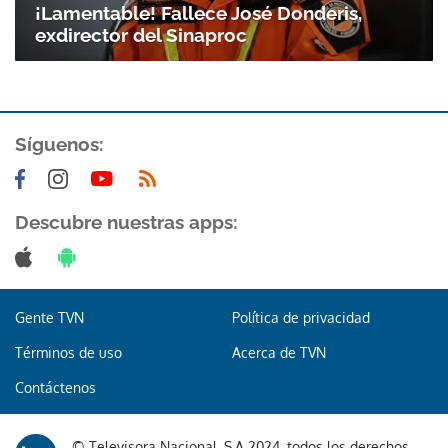
¡Lamentable! Fallece José Donderis,
exdirector del Sinaproc
Síguenos:
Gracias por suscribirte a nuestro boletín.
Descubre nuestras apps:
ACEPTAR
Gente TVN
Política de privacidad
Términos de uso
Acerca de TVN
Contáctenos
© Televisora Nacional, S.A 2024, todos los derechos