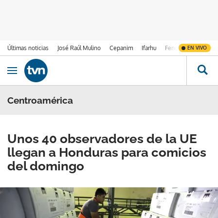
Últimas noticias
José Raúl Mulino
Cepanim
Ifarhu
Fenómeno de El Ni
EN VIVO
Ir al contenido
Obrir navegació
Centroamérica
Unos 40 observadores de la UE
llegan a Honduras para comicios
del domingo