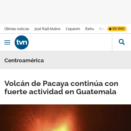
Últimas noticias
José Raúl Mulino
Cepanim
Ifarhu
Fenómeno de El Ni
EN VIVO
Ir al contenido
Obrir navegació
Centroamérica
Volcán de Pacaya continúa con
fuerte actividad en Guatemala