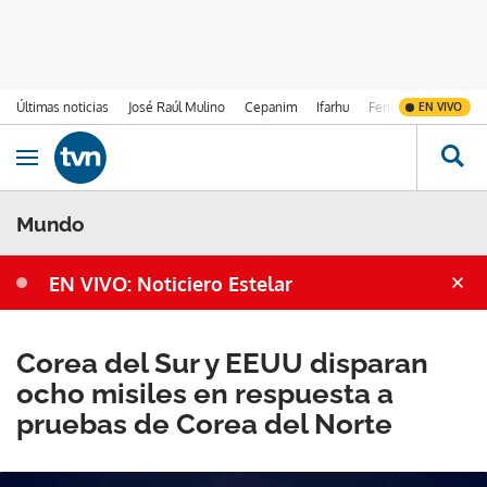
Últimas noticias
José Raúl Mulino
Cepanim
Ifarhu
Fenómeno de El Ni
EN VIVO
Ir al contenido
Obrir navegació
Mundo
EN VIVO: Noticiero Estelar
Corea del Sur y EEUU disparan
ocho misiles en respuesta a
pruebas de Corea del Norte