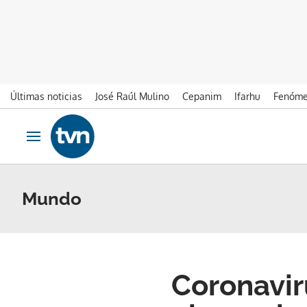
Últimas noticias
José Raúl Mulino
Cepanim
Ifarhu
Fenóme
Ir al contenido
Obrir navegació
Mundo
Coronavir