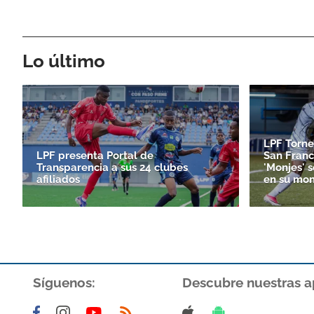
Lo último
LPF Torne
LPF presenta Portal de
San Franc
Transparencia a sus 24 clubes
'Monjes' 
afiliados
en su mon
Síguenos:
Descubre nuestras a