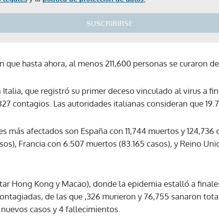
SUSCRIBIRSE
n que hasta ahora, al menos 211,600 personas se curaron d
Italia, que registró su primer deceso vinculado al virus a fi
19,827 contagios. Las autoridades italianas consideran que 1
íses más afectados son España con 11,744 muertos y 124,736
sos), Francia con 6.507 muertos (83.165 casos), y Reino Un
ntar Hong Kong y Macao), donde la epidemia estalló a finale
contagiadas, de las que ,326 murieron y 76,755 sanaron tota
 nuevos casos y 4 fallecimientos.
Gracias por suscribirte a nuestro boletín.