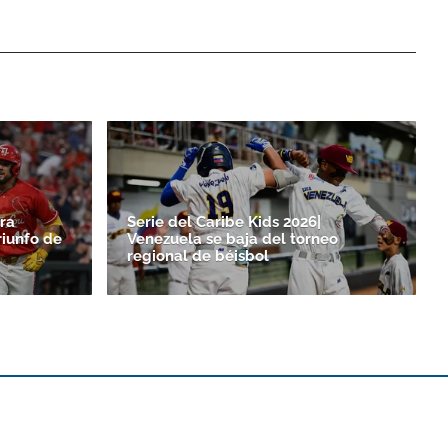
ra
Serie del Caribe Kids 2026|
riunfo de
Venezuela se baja del torneo
regional de béisbol