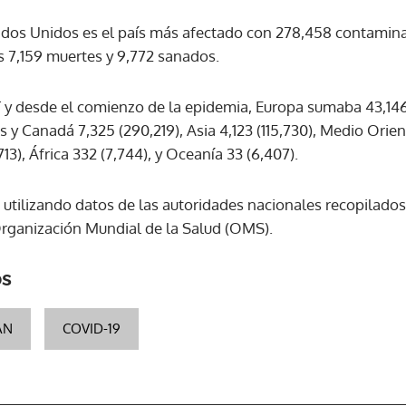
ados Unidos es el país más afectado con 278,458 contamin
ACEPTAR
s 7,159 muertes y 9,772 sanados.
 y desde el comienzo de la epidemia, Europa sumaba 43,146
 y Canadá 7,325 (290,219), Asia 4,123 (115,730), Medio Orien
713), África 332 (7,744), y Oceanía 33 (6,407).
 utilizando datos de las autoridades nacionales recopilados 
Organización Mundial de la Salud (OMS).
os
AN
COVID-19