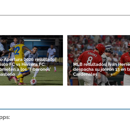
o Apertura 2026 resultado|
isco FC vs Herrera FC:
MLB resultados| Iván Herre
someten a los 'Tiburones'
despacha su jonrón 13 en t
asterio
Cardenales
pps: