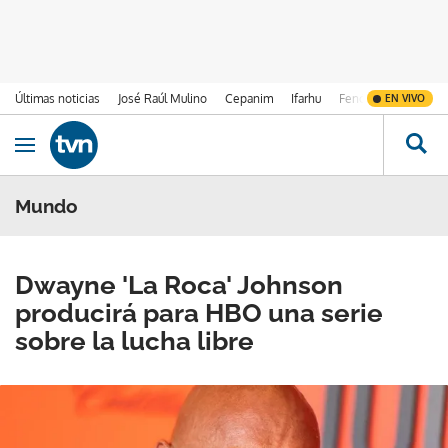
Últimas noticias
José Raúl Mulino
Cepanim
Ifarhu
Fenómeno de El Ni
EN VIVO
Ir al contenido
Obrir navegació
Mundo
Dwayne 'La Roca' Johnson
producirá para HBO una serie
sobre la lucha libre