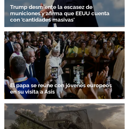
Trump desmiente la escasez de
municiones y afirma que EEUU cuenta
con 'cantidades masivas'
El papa se reúne con jóvenes europeos
en su visita a Asís