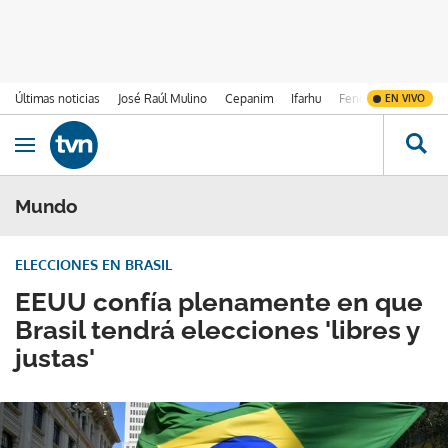
Últimas noticias
José Raúl Mulino
Cepanim
Ifarhu
Fenómeno de El Ni
EN VIVO
Ir al contenido
Obrir navegació
Mundo
ELECCIONES EN BRASIL
EEUU confía plenamente en que
Brasil tendrá elecciones 'libres y
justas'