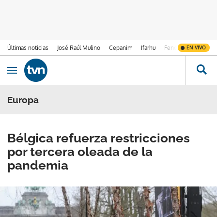
Últimas noticias
José Raúl Mulino
Cepanim
Ifarhu
Fenómeno de El Ni
EN VIVO
Ir al contenido
Obrir navegació
Europa
Bélgica refuerza restricciones
por tercera oleada de la
pandemia