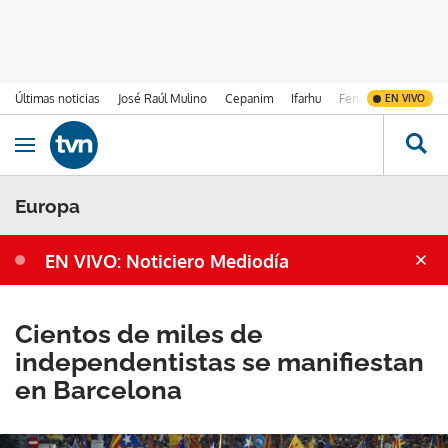
Últimas noticias
José Raúl Mulino
Cepanim
Ifarhu
Fenómeno de El Ni
EN VIVO
Ir al contenido
Obrir navegació
Europa
EN VIVO: Noticiero Mediodía
Cientos de miles de
independentistas se manifiestan
en Barcelona