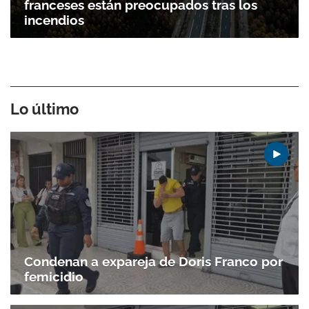
franceses están preocupados tras los
incendios
Lo último
Gracias por suscribirte a nuestro boletín.
Condenan a expareja de Doris Franco por
ACEPTAR
femicidio