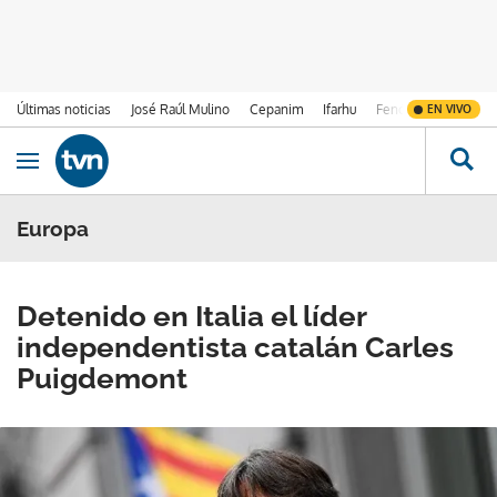
Últimas noticias
José Raúl Mulino
Cepanim
Ifarhu
Fenómeno de El Ni
EN VIVO
Ir al contenido
Obrir navegació
Europa
Detenido en Italia el líder
independentista catalán Carles
Puigdemont