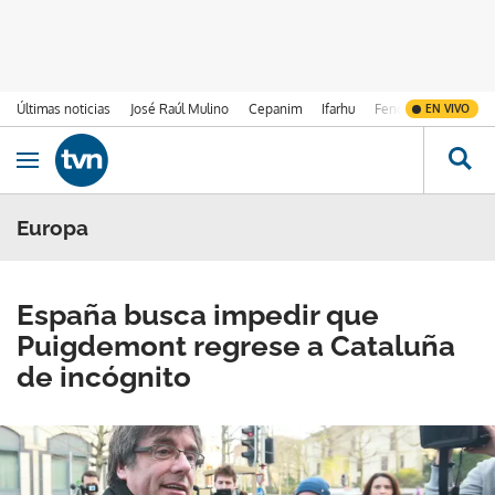
Últimas noticias
José Raúl Mulino
Cepanim
Ifarhu
Fenómeno de El Ni
EN VIVO
Ir al contenido
Obrir navegació
Europa
España busca impedir que
Puigdemont regrese a Cataluña
de incógnito