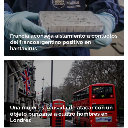
Francia aconseja aislamiento a contactos
del francoargentino positivo en
hantavirus
Una mujer es acusada de atacar con un
objeto punzante a cuatro hombres en
Londres