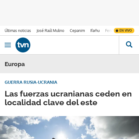
Últimas noticias
José Raúl Mulino
Cepanim
Ifarhu
Fenómeno de El Ni
EN VIVO
Ir al contenido
Obrir navegació
Europa
GUERRA RUSIA-UCRANIA
Las fuerzas ucranianas ceden en
localidad clave del este