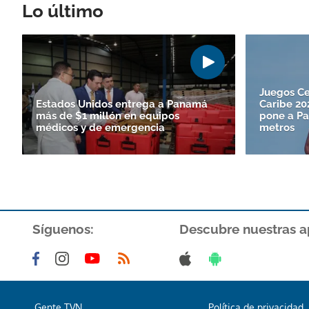
Lo último
Juegos Ce
Estados Unidos entrega a Panamá
Caribe 2
más de $1 millón en equipos
pone a Pa
médicos y de emergencia
metros
Síguenos:
Descubre nuestras a
Gente TVN
Política de privacidad