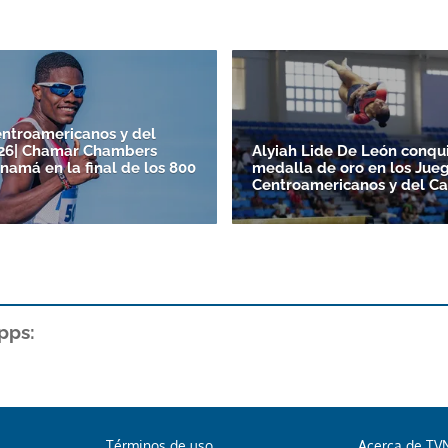
ntroamericanos y del
026| Chamar Chambers
Alyiah Lide De León conqu
namá en la final de los 800
medalla de oro en los Jue
Centroamericanos y del Ca
pps:
Términos de uso
Acerca de TV