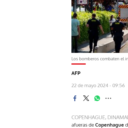
Los bomberos combaten el i
AFP
22 de mayo 2024 - 09:56
COPENHAGUE, DINAMA
afueras de
Copenhague
d