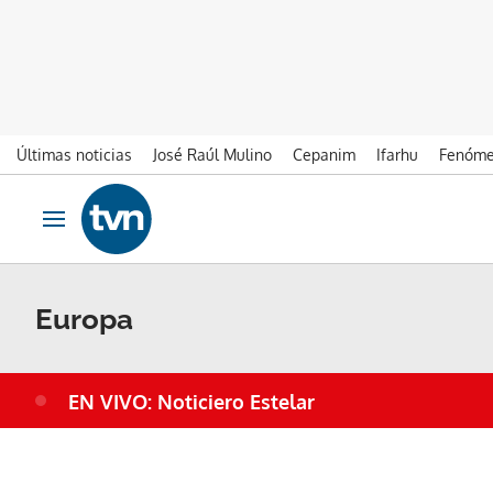
Últimas noticias
José Raúl Mulino
Cepanim
Ifarhu
Fenóme
Ir al contenido
Obrir navegació
Europa
EN VIVO: Noticiero Estelar