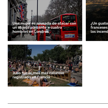
Una mujer es acusada de atacar con
¿Un gusto
un objeto punzante a cuatro
franceses
hombres en Londres
los incen
Julio fue el mes más caluroso
registrado en Francia