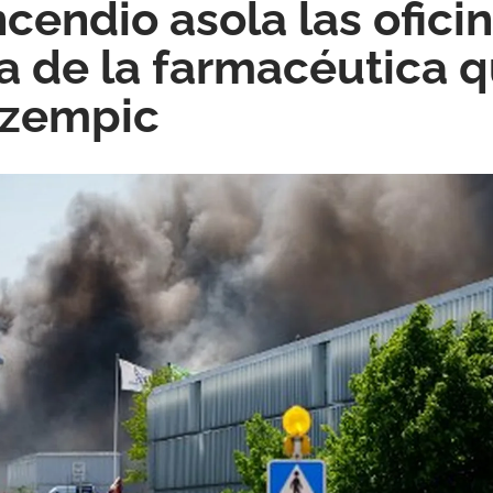
cendio asola las ofici
 de la farmacéutica 
Ozempic