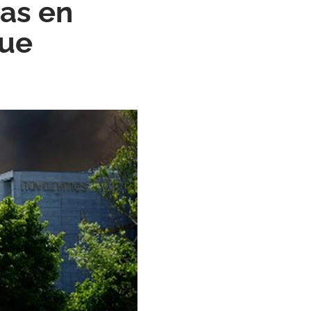
nas en
que