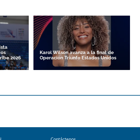
ista
gos
Karol Wilson avanza a la final de
ribe 2026
Operación Triunfo Estados Unidos
N
Contáctenos