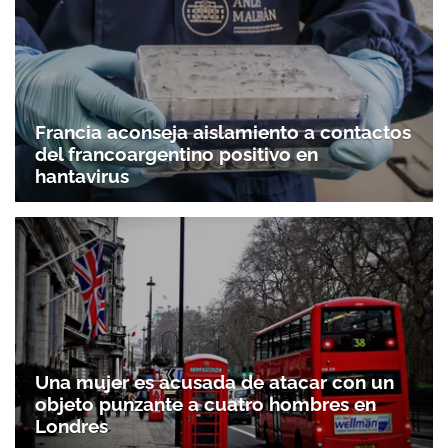
Francia aconseja aislamiento a contactos
del francoargentino positivo en
hantavirus
Una mujer es acusada de atacar con un
objeto punzante a cuatro hombres en
Londres