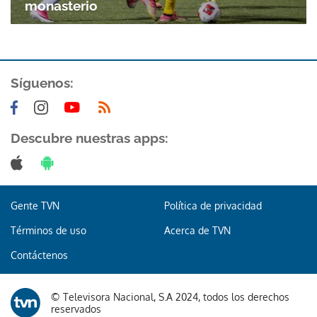
monasterio
Síguenos:
Descubre nuestras apps:
Gente TVN
Política de privacidad
Términos de uso
Acerca de TVN
Contáctenos
© Televisora Nacional, S.A 2024, todos los derechos
Gracias por suscribirte a nuestro boletín.
reservados