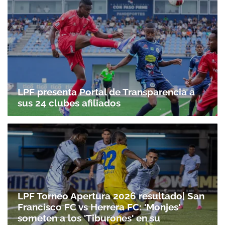
LPF presenta Portal de Transparencia a
sus 24 clubes afiliados
LPF Torneo Apertura 2026 resultado| San
Francisco FC vs Herrera FC: 'Monjes'
someten a los 'Tiburones' en su