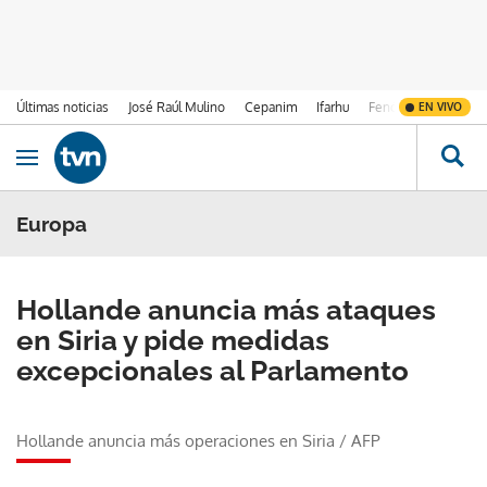
Últimas noticias
José Raúl Mulino
Cepanim
Ifarhu
Fenómeno de El Ni
EN VIVO
Ir al contenido
Obrir navegació
Europa
Hollande anuncia más ataques
en Siria y pide medidas
excepcionales al Parlamento
Hollande anuncia más operaciones en Siria
/
AFP