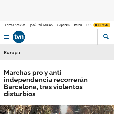
Últimas noticias
José Raúl Mulino
Cepanim
Ifarhu
Fenómeno de El Ni
EN VIVO
Ir al contenido
Obrir navegació
Europa
Marchas pro y anti
independencia recorrerán
Barcelona, tras violentos
disturbios