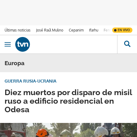
Últimas noticias
José Raúl Mulino
Cepanim
Ifarhu
Fenómeno de El Ni
EN VIVO
Ir al contenido
Obrir navegació
Europa
GUERRA RUSIA-UCRANIA
Diez muertos por disparo de misil
ruso a edificio residencial en
Odesa