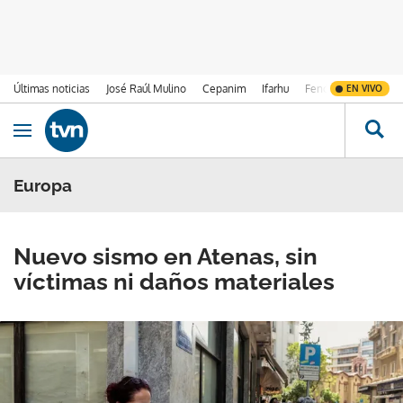
Últimas noticias
José Raúl Mulino
Cepanim
Ifarhu
Fenómeno de El Ni
EN VIVO
Ir al contenido
Obrir navegació
Europa
Nuevo sismo en Atenas, sin
víctimas ni daños materiales