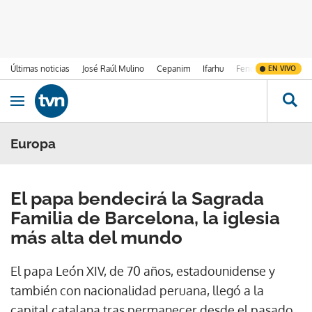
Últimas noticias
José Raúl Mulino
Cepanim
Ifarhu
Fenómeno de El Ni
EN VIVO
Ir al contenido
Obrir navegació
Europa
El papa bendecirá la Sagrada
Familia de Barcelona, la iglesia
más alta del mundo
El papa León XIV, de 70 años, estadounidense y
también con nacionalidad peruana, llegó a la
capital catalana tras permanecer desde el pasado