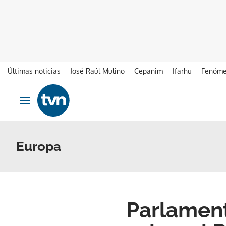
Últimas noticias
José Raúl Mulino
Cepanim
Ifarhu
Fenóme
Ir al contenido
Obrir navegació
Europa
Parlament