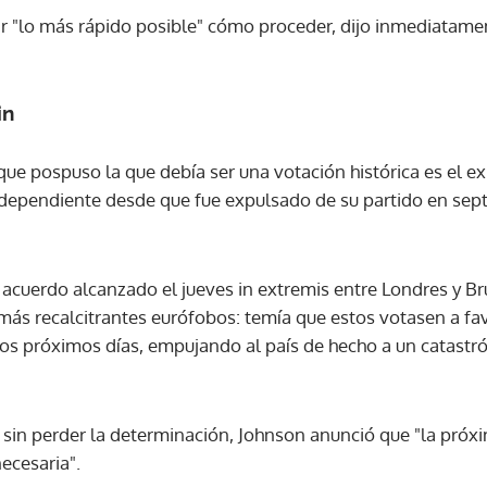
r "lo más rápido posible" cómo proceder, dijo inmediatam
ACEPTAR
in
 que pospuso la que debía ser una votación histórica es el e
ndependiente desde que fue expulsado de su partido en sep
l acuerdo alcanzado el jueves in extremis entre Londres y B
s más recalcitrantes eurófobos: temía que estos votasen a f
 los próximos días, empujando al país de hecho a un catastró
sin perder la determinación, Johnson anunció que "la pró
necesaria".