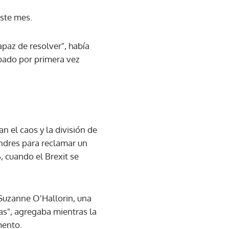
este mes.
apaz de resolver", había
bado por primera vez
n el caos y la división de
ndres para reclamar un
, cuando el Brexit se
uzanne O'Hallorin, una
s", agregaba mientras la
mento.