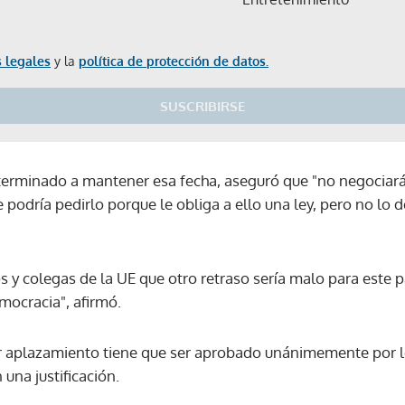
 legales
y la
política de protección de datos.
SUSCRIBIRSE
terminado a mantener esa fecha, aseguró que "no negociará
podría pedirlo porque le obliga a ello una ley, pero no lo 
s y colegas de la UE que otro retraso sería malo para este 
mocracia", afirmó.
cer aplazamiento tiene que ser aprobado unánimemente por l
 una justificación.
Gracias por suscribirte a nuestro boletín.