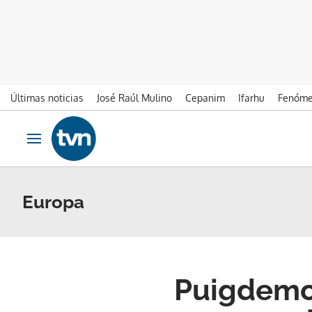
Últimas noticias
José Raúl Mulino
Cepanim
Ifarhu
Fenóme
Ir al contenido
Obrir navegació
Europa
Puigdemon