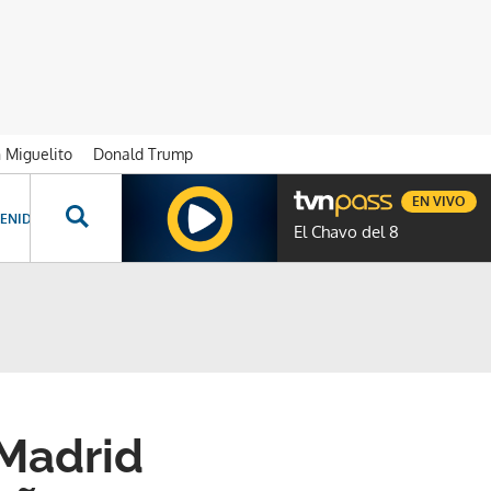
n Miguelito
Donald Trump
EN VIVO
ENIDOS ESPECIALES
NOVELAS
PROGRAMAS
GENTE TVN
PROG
El Chavo del 8
 Madrid