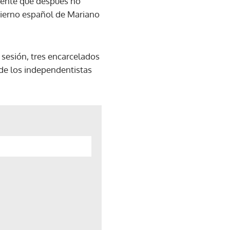
iente que después no
bierno español de Mariano
sesión, tres encarcelados
 de los independentistas