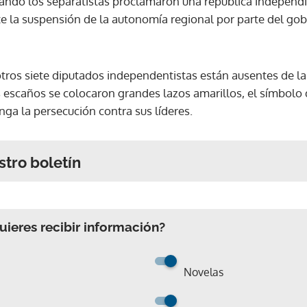
uando los separatistas proclamaron una república independ
e la suspensión de la autonomía regional por parte del go
os siete diputados independentistas están ausentes de la 
us escaños se colocaron grandes lazos amarillos, el símbolo
ga la persecución contra sus líderes.
stro boletín
ieres recibir información?
Novelas