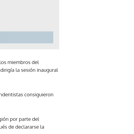
a los miembros del
irigía la sesión inaugural
endentistas consiguieron
gión por parte del
ués de declararse la