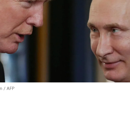
in
/
AFP