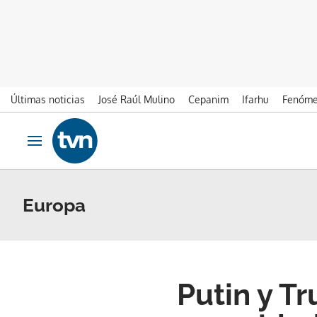
Últimas noticias
José Raúl Mulino
Cepanim
Ifarhu
Fenóme
Ir al contenido
Obrir navegació
Europa
Putin y T