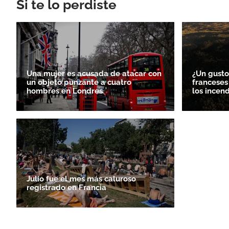
Si te lo perdiste
Una mujer es acusada de atacar con
¿Un gusto
un objeto punzante a cuatro
franceses
hombres en Londres
los incen
Julio fue el mes más caluroso
registrado en Francia