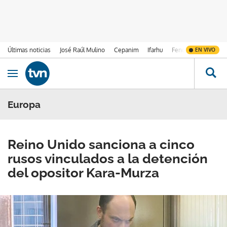
Últimas noticias
José Raúl Mulino
Cepanim
Ifarhu
Fenómeno de El Ni
EN VIVO
Ir al contenido
Obrir navegació
Europa
Reino Unido sanciona a cinco
rusos vinculados a la detención
del opositor Kara-Murza