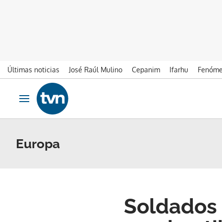
Últimas noticias
José Raúl Mulino
Cepanim
Ifarhu
Fenóme
Ir al contenido
Obrir navegació
Europa
Soldados 