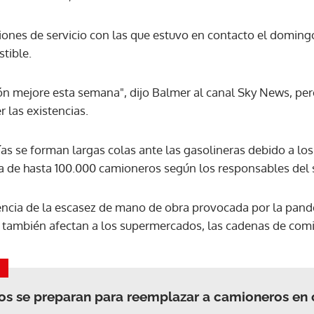
aciones de servicio con las que estuvo en contacto el domin
ACEPTAR
tible.
ón mejore esta semana", dijo Balmer al canal Sky News, per
r las existencias.
as se forman largas colas ante las gasolineras debido a lo
ta de hasta 100.000 camioneros según los responsables del 
encia de la escasez de mano de obra provocada por la pande
también afectan a los supermercados, las cadenas de comid
os se preparan para reemplazar a camioneros en c