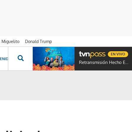
n Miguelito
Donald Trump
EN VIVO
ENIDOS ESPECIALES
NOVELAS
PROGRAMAS
GENTE TVN
PROG
Retransmisión Hecho En Panamá