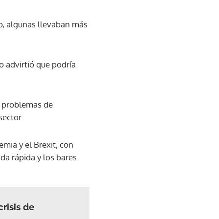
go, algunas llevaban más
o advirtió que podría
s problemas de
sector.
mia y el Brexit, con
a rápida y los bares.
risis de