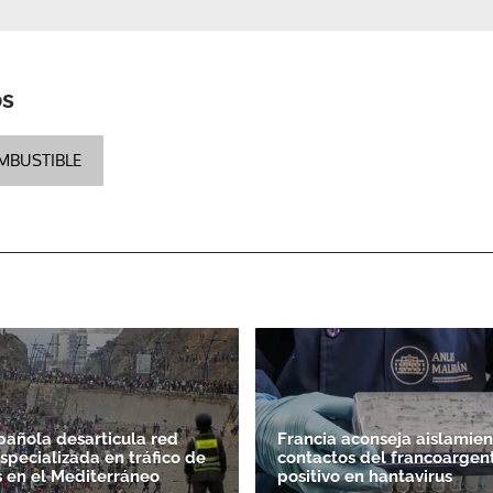
os
MBUSTIBLE
spañola desarticula red
Francia aconseja aislamien
specializada en tráfico de
contactos del francoargen
 en el Mediterráneo
positivo en hantavirus