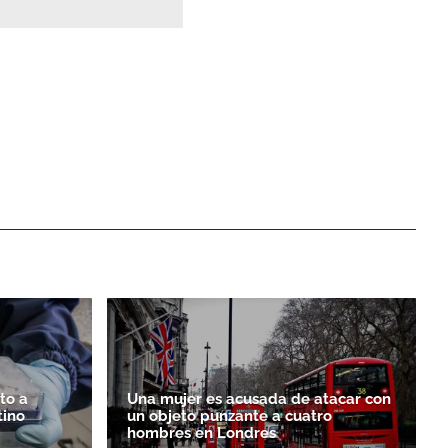
to a
Una mujer es acusada de atacar con
tino
un objeto punzante a cuatro
hombres en Londres