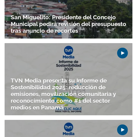
San Miguelito: Presidente del Concejo
Municipal pedirá revisión del presupuesto
tras anuncio de recortes
TVN Media presenta su Informe de
Sostenibilidad 2025: reducción de
emisiones, movilización comunitaria y
reconocimiento como #1 del sector
medios en Panamá