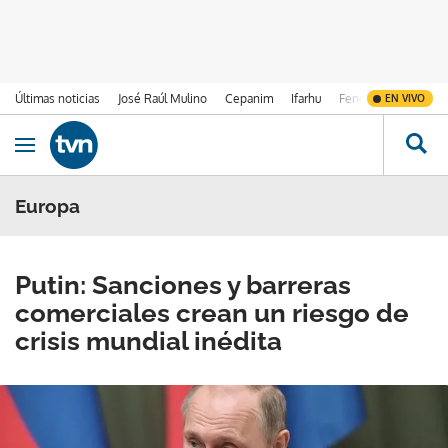
Últimas noticias
José Raúl Mulino
Cepanim
Ifarhu
Fenómeno de El Ni
EN VIVO
Ir al contenido
Obrir navegació
Europa
Putin: Sanciones y barreras
comerciales crean un riesgo de
crisis mundial inédita