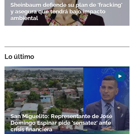
Sheinbaum defiende su plan de 'fracking'
y asegura que tendrá bajo impacto
ambiental
Lo último
San Miguelito: Representante de José
Domingo Espinar pide 'sensatez' ante
crisis financiera