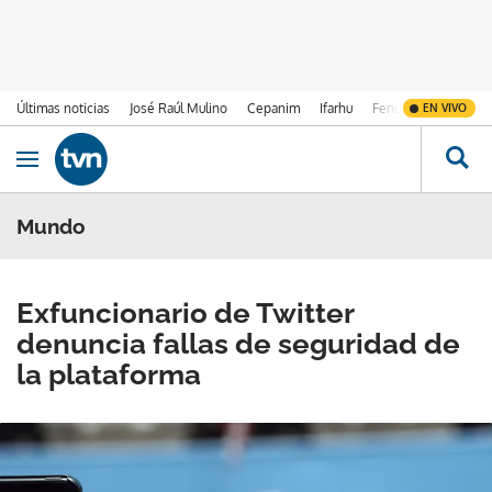
Últimas noticias
José Raúl Mulino
Cepanim
Ifarhu
Fenómeno de El Ni
EN VIVO
Ir al contenido
Obrir navegació
Mundo
Exfuncionario de Twitter
denuncia fallas de seguridad de
la plataforma