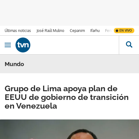
Últimas noticias
José Raúl Mulino
Cepanim
Ifarhu
Fenómeno de El Ni
EN VIVO
Ir al contenido
Obrir navegació
Mundo
Grupo de Lima apoya plan de
EEUU de gobierno de transición
en Venezuela