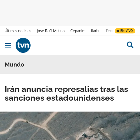
Últimas noticias
José Raúl Mulino
Cepanim
Ifarhu
Fenómeno de El Ni
EN VIVO
Ir al contenido
Obrir navegació
Mundo
Irán anuncia represalias tras las
sanciones estadounidenses