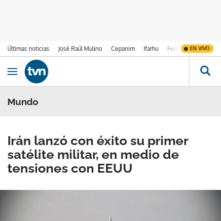
Últimas noticias
José Raúl Mulino
Cepanim
Ifarhu
Fenómeno de El Ni
EN VIVO
Ir al contenido
Obrir navegació
Mundo
Irán lanzó con éxito su primer
satélite militar, en medio de
tensiones con EEUU