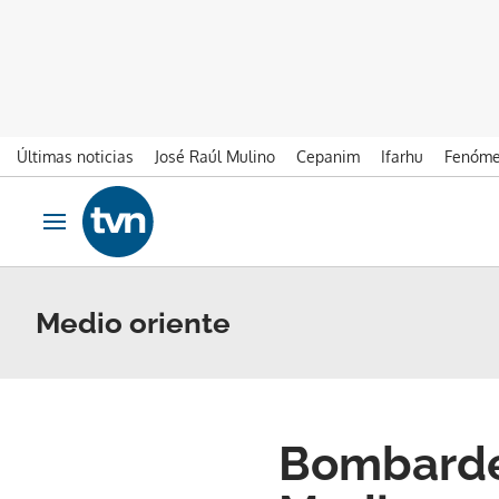
Últimas noticias
José Raúl Mulino
Cepanim
Ifarhu
Fenóme
Ir al contenido
Obrir navegació
Medio oriente
Bombarde