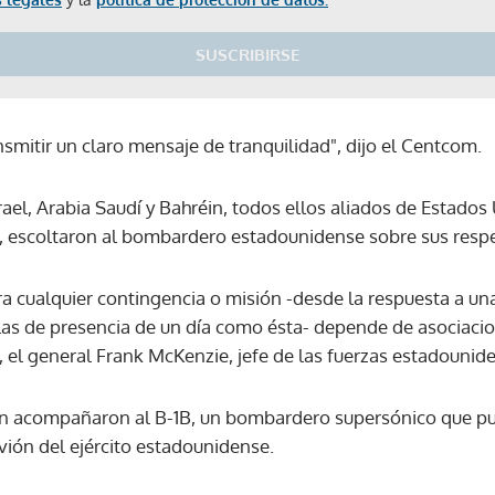
SUSCRIBIRSE
ansmitir un claro mensaje de tranquilidad", dijo el Centcom.
el, Arabia Saudí y Bahréin, todos ellos aliados de Estados
n, escoltaron al bombardero estadounidense sobre sus respe
ra cualquier contingencia o misión -desde la respuesta a una 
llas de presencia de un día como ésta- depende de asociacione
l general Frank McKenzie, jefe de las fuerzas estadounid
én acompañaron al B-1B, un bombardero supersónico que p
vión del ejército estadounidense.
Gracias por suscribirte a nuestro boletín.