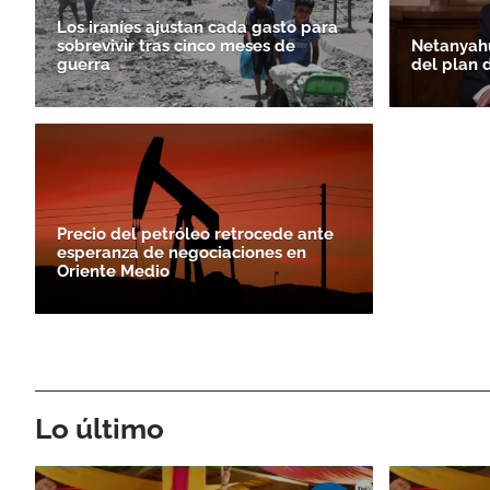
Los iraníes ajustan cada gasto para
sobrevivir tras cinco meses de
Netanyahu
guerra
del plan 
Precio del petróleo retrocede ante
esperanza de negociaciones en
Oriente Medio
Lo último