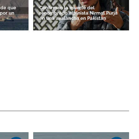
 de que
Confirman la muerte del
por un
renombrado alpinista Nirmal Purja
en una avalancha en Pakistán