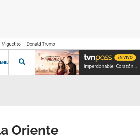
n Miguelito
Donald Trump
EN VIVO
ENIDOS ESPECIALES
NOVELAS
PROGRAMAS
GENTE TVN
PROG
Imperdonable: Corazón Negro
a Oriente