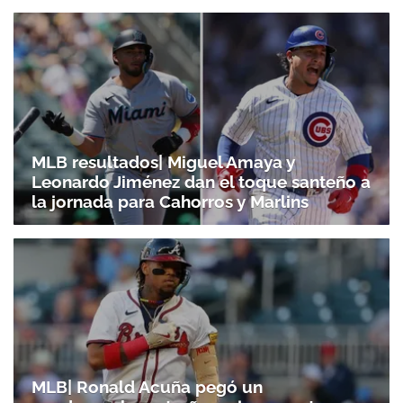
MLB resultados| Miguel Amaya y
Leonardo Jiménez dan el toque santeño a
la jornada para Cahorros y Marlins
MLB| Ronald Acuña pegó un