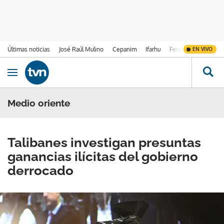
Últimas noticias
José Raúl Mulino
Cepanim
Ifarhu
Fenómeno de El Ni
EN VIVO
Ir al contenido
Obrir navegació
Medio oriente
Talibanes investigan presuntas
ganancias ilícitas del gobierno
derrocado