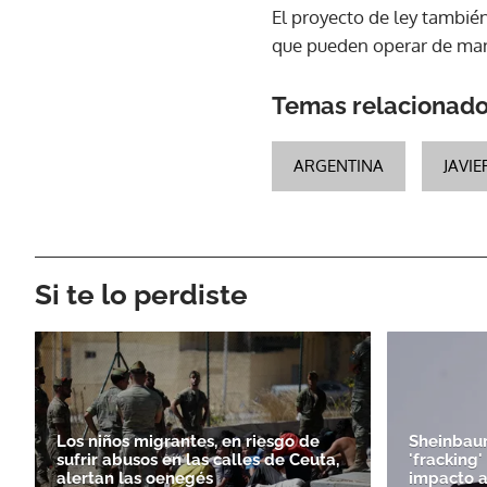
El proyecto de ley tambi
que pueden operar de mane
Temas relacionad
ARGENTINA
JAVIE
Si te lo perdiste
Los niños migrantes, en riesgo de
Sheinbaum
sufrir abusos en las calles de Ceuta,
'fracking
alertan las oenegés
impacto 