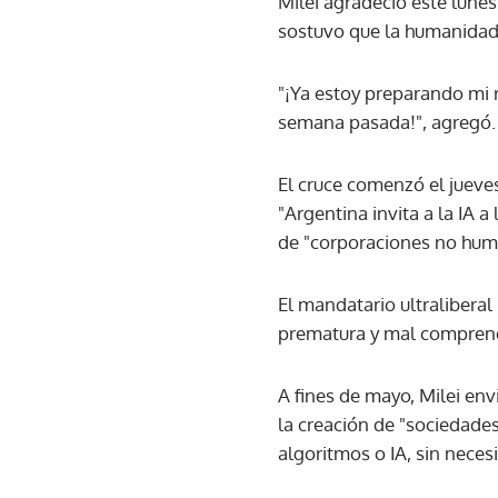
Milei agradeció este lunes
sostuvo que la humanidad 
"¡Ya estoy preparando mi 
semana pasada!", agregó.
El cruce comenzó el jueves
"Argentina invita a la IA 
de "corporaciones no huma
El mandatario ultraliberal
prematura y mal comprend
A fines de mayo, Milei en
la creación de "sociedad
algoritmos o IA, sin nec