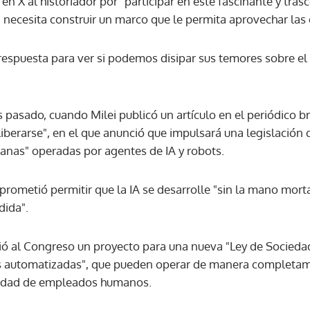
 en X al historiador por "participar en este fascinante y tra
necesita construir un marco que le permita aprovechar las 
ACEPTAR
respuesta para ver si podemos disipar sus temores sobre e
 pasado, cuando Milei publicó un artículo en el periódico br
a liberarse", en el que anunció que impulsará una legislació
nas" operadas por agentes de IA y robots.
 prometió permitir que la IA se desarrolle "sin la mano mort
ida".
vió al Congreso un proyecto para una nueva "Ley de Socied
es automatizadas", que pueden operar de manera complet
esidad de empleados humanos.