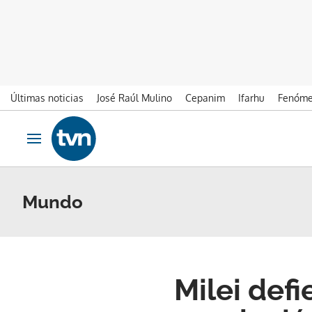
Últimas noticias
José Raúl Mulino
Cepanim
Ifarhu
Fenóme
Ir al contenido
Obrir navegació
Mundo
Milei def