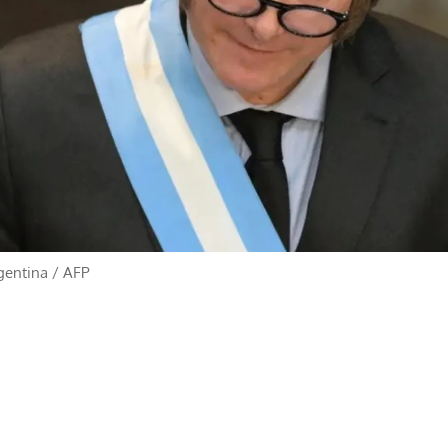
rgentina
/
AFP