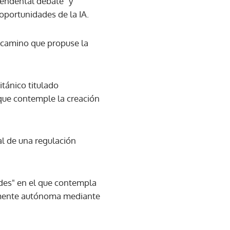
scendental debate" y
oportunidades de la IA.
l camino que propuse la
itánico titulado
n que contemple la creación
al de una regulación
ades" en el que contempla
amente autónoma mediante