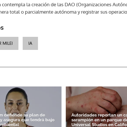
én contempla la creación de las DAO (Organizaciones Autón
ra total o parcialmente autónoma y registrar sus operacio
os
R MILEI
IA
 defiende su plan de
Autoridades reportan un c
' y asegura que tendrá bajo
sarampión en un parque d
ambiental
Universal Studios en Califo