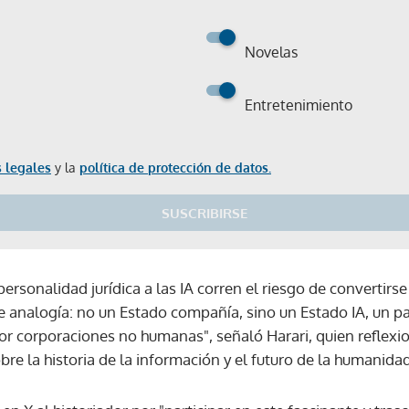
Novelas
Entretenimiento
 legales
y la
política de protección de datos.
SUSCRIBIRSE
ersonalidad jurídica a las IA corren el riesgo de convertirse
ce analogía: no un Estado compañía, sino un Estado IA, un p
r corporaciones no humanas", señaló Harari, quien reflex
e la historia de la información y el futuro de la humanidad
Gracias por suscribirte a nuestro boletín.