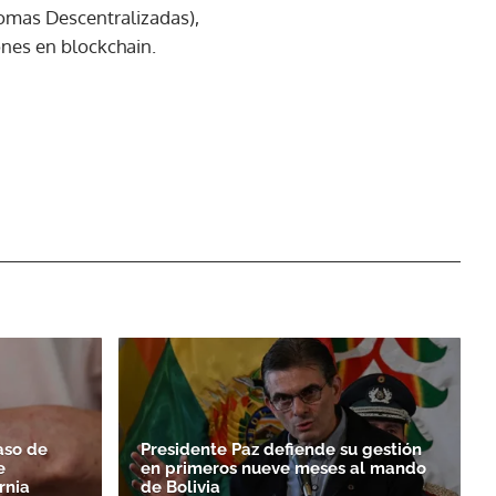
omas Descentralizadas),
nes en blockchain.
aso de
Presidente Paz defiende su gestión
e
en primeros nueve meses al mando
rnia
de Bolivia