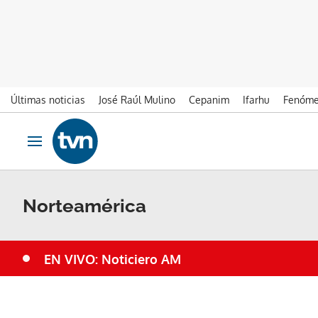
Últimas noticias
José Raúl Mulino
Cepanim
Ifarhu
Fenóme
Ir al contenido
Obrir navegació
Norteamérica
EN VIVO: Noticiero AM