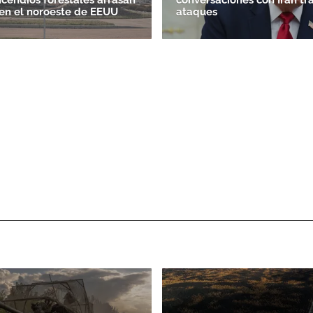
en el noroeste de EEUU
ataques