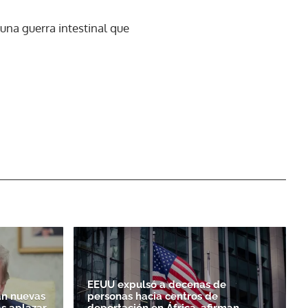
n una guerra intestinal que
EEUU expulsó a decenas de
n nuevas
personas hacia centros de
as aplazar
deportación en África, afirman