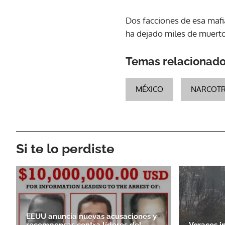
Dos facciones de esa mafia
ha dejado miles de muerto
Temas relacionad
MÉXICO
NARCOTR
Si te lo perdiste
EEUU anuncia nuevas acusaciones y
recompensas contra líderes del
Voraces i