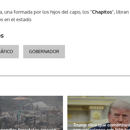
, una formada por los hijos del capo, los "
Chapitos
", libra
s en el estado.
os
ÁFICO
GOBERNADOR
Trump dice que comenzará
ncendios forestales arrasan
conversaciones con Irán tr