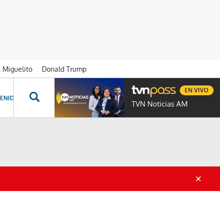
n Miguelito
Donald Trump
EN VIVO
ENIDOS ESPECIALES
NOVELAS
PROGRAMAS
GENTE TVN
PROG
TVN Noticias AM