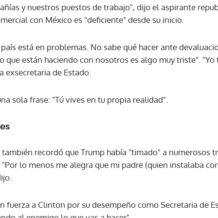
ías y nuestros puestos de trabajo", dijo el aspirante repub
ercial con México es "deficiente" desde su inicio.
ACEPTAR
 país está en problemas. No sabe qué hacer ante devaluacio
o que están haciendo con nosotros es algo muy triste". "Yo 
la exsecretaria de Estado.
na sola frase: "Tú vives en tu propia realidad".
les
do también recordó que Trump había "timado" a numerosos t
. "Por lo menos me alegra que mi padre (quien instalaba co
ijo.
con fuerza a Clinton por su desempeño como Secretaria de E
endo al enemigo lo que vas a hacer".