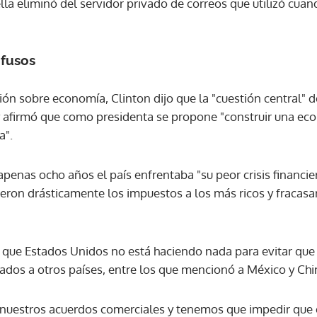
lla eliminó del servidor privado de correos que utilizó cuan
ifusos
sión sobre economía, Clinton dijo que la "cuestión central" d
y afirmó que como presidenta se propone "construir una ec
a".
apenas ocho años el país enfrentaba "su peor crisis financi
ujeron drásticamente los impuestos a los más ricos y fracasar
ó que Estados Unidos no está haciendo nada para evitar que
dados a otros países, entre los que mencionó a México y Chi
nuestros acuerdos comerciales y tenemos que impedir que 
Gracias por suscribirte a nuestro boletín.