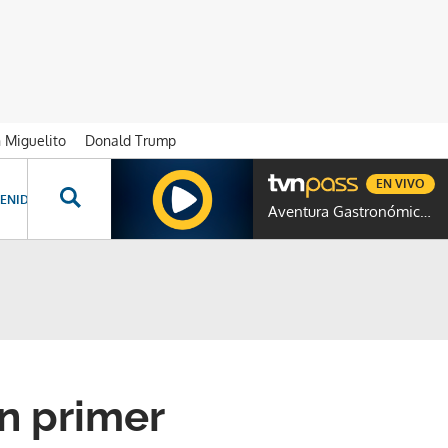
n Miguelito
Donald Trump
EN VIVO
ENIDOS ESPECIALES
NOVELAS
PROGRAMAS
GENTE TVN
PROG
Aventura Gastronómica Colombia
n primer