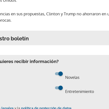
os Unidos.
encias en sus propuestas, Clinton y Trump no ahorraron en us
procas.
stro boletín
ieres recibir información?
Novelas
Entretenimiento
 legales
y la
política de protección de datos.