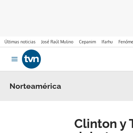
Últimas noticias
José Raúl Mulino
Cepanim
Ifarhu
Fenóme
Ir al contenido
Obrir navegació
Norteamérica
Clinton y