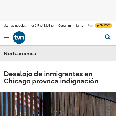
Últimas noticias
José Raúl Mulino
Cepanim
Ifarhu
Fenómeno de El Ni
EN VIVO
Ir al contenido
Obrir navegació
Norteamérica
Desalojo de inmigrantes en
Chicago provoca indignación