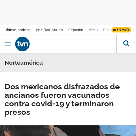
Últimas noticias
José Raúl Mulino
Cepanim
Ifarhu
Fenómeno de El Ni
EN VIVO
Ir al contenido
Obrir navegació
Norteamérica
Dos mexicanos disfrazados de
ancianos fueron vacunados
contra covid-19 y terminaron
presos