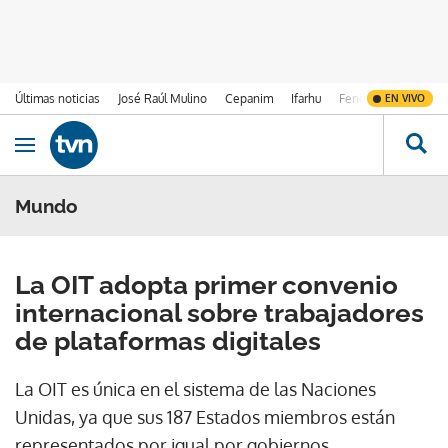
Últimas noticias
José Raúl Mulino
Cepanim
Ifarhu
Fenómeno de El Ni
EN VIVO
Ir al contenido
Obrir navegació
Mundo
La OIT adopta primer convenio
internacional sobre trabajadores
de plataformas digitales
La OIT es única en el sistema de las Naciones
Unidas, ya que sus 187 Estados miembros están
representados por igual por gobiernos,