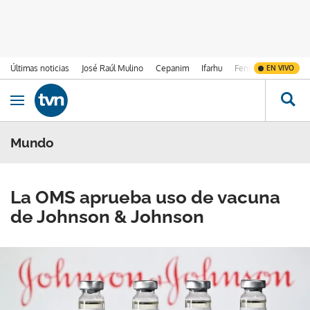
Últimas noticias
José Raúl Mulino
Cepanim
Ifarhu
Fenómeno de El Ni
EN VIVO
Ir al contenido
Obrir navegació
Mundo
La OMS aprueba uso de vacuna
de Johnson & Johnson