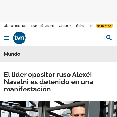
Últimas noticias
José Raúl Mulino
Cepanim
Ifarhu
Fenómeno de El Ni
EN VIVO
Ir al contenido
Obrir navegació
Mundo
El líder opositor ruso Alexéi
Navalni es detenido en una
manifestación