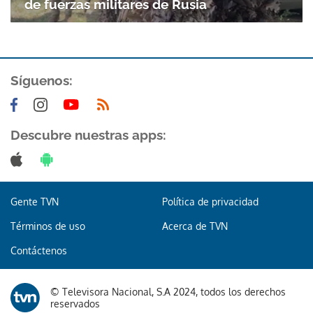
de fuerzas militares de Rusia
Síguenos:
Descubre nuestras apps:
Gente TVN
Política de privacidad
Términos de uso
Acerca de TVN
Contáctenos
© Televisora Nacional, S.A 2024, todos los derechos
Gracias por suscribirte a nuestro boletín.
reservados