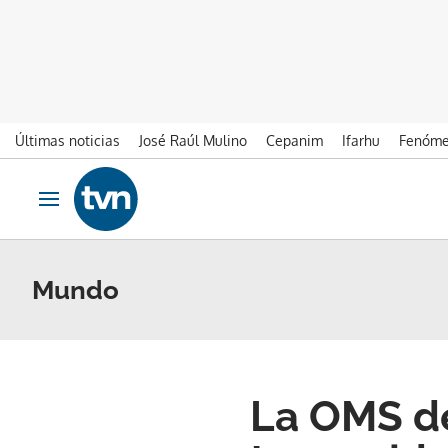
Últimas noticias
José Raúl Mulino
Cepanim
Ifarhu
Fenóme
Ir al contenido
Obrir navegació
Mundo
La OMS de