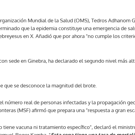
ACEPTAR
 Organización Mundial de la Salud (OMS), Tedros Adhanom G
rminado que la epidemia constituye una emergencia de sal
hebreyesus en X. Añadió que por ahora "no cumple los crite
on sede en Ginebra, ha declarado el segundo nivel más alto
de que se desconoce la magnitud del brote.
el número real de personas infectadas y la propagación geo
nteras (MSF) afirmó que prepara una "respuesta a gran esca
tiene vacuna ni tratamiento específico", declaró el ministr
Samuel-Roger Kamba. "
Esta cepa tiene una tasa de mortal