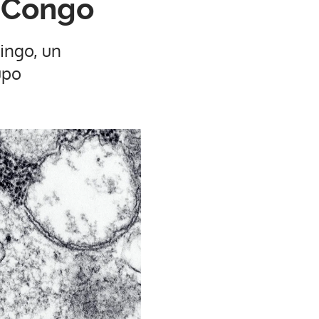
D Congo
ingo, un
upo