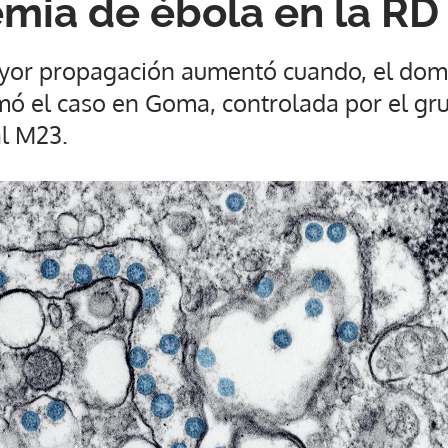
emia de ébola en la R
yor propagación aumentó cuando, el dom
rmó el caso en Goma, controlada por el gr
l M23.