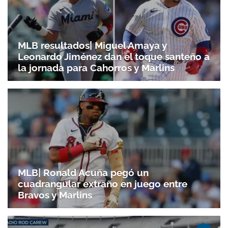
MLB resultados| Miguel Amaya y
Leonardo Jiménez dan el toque santeño a
la jornada para Cahorros y Marlins
MLB| Ronald Acuña pegó un
cuadrangular extraño en juego entre
Bravos y Marlins