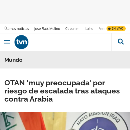
Últimas noticias
José Raúl Mulino
Cepanim
Ifarhu
Fenómeno de El Ni
EN VIVO
Ir al contenido
Obrir navegació
Mundo
OTAN 'muy preocupada' por
riesgo de escalada tras ataques
contra Arabia