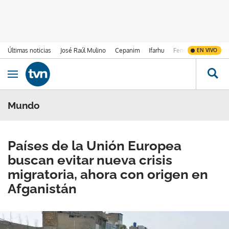
Últimas noticias
José Raúl Mulino
Cepanim
Ifarhu
Fenómeno de El Ni
EN VIVO
Ir al contenido
Obrir navegació
Mundo
Países de la Unión Europea
buscan evitar nueva crisis
migratoria, ahora con origen en
Afganistán