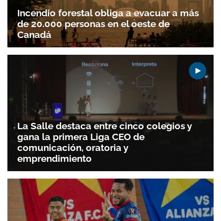
Incendio forestal obliga a evacuar a más
de 20.000 personas en el oeste de
Canadá
La Salle destaca entre cinco colegios y
Gracias por suscribirte a nuestro boletín.
gana la primera Liga CEO de
comunicación, oratoria y
ACEPTAR
emprendimiento