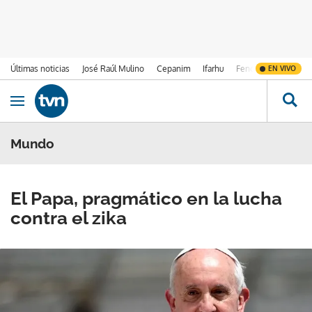
Últimas noticias
José Raúl Mulino
Cepanim
Ifarhu
Fenómeno de El Ni
EN VIVO
Ir al contenido
Obrir navegació
Mundo
El Papa, pragmático en la lucha
contra el zika