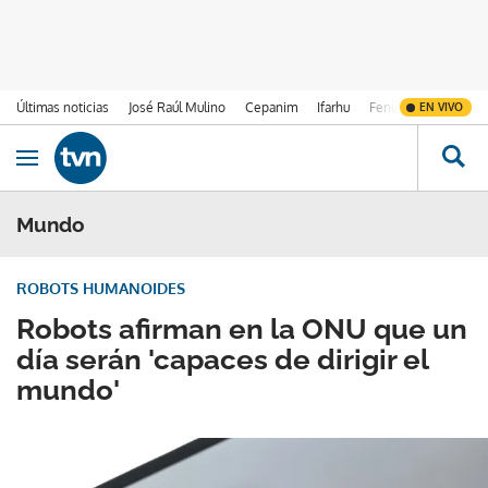
Últimas noticias
José Raúl Mulino
Cepanim
Ifarhu
Fenómeno de El Ni
EN VIVO
Ir al contenido
Obrir navegació
Mundo
ROBOTS HUMANOIDES
Robots afirman en la ONU que un
día serán 'capaces de dirigir el
mundo'